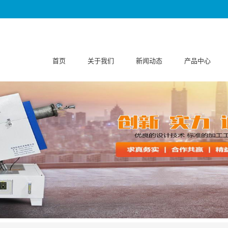
首页
关于我们
新闻动态
产品中心