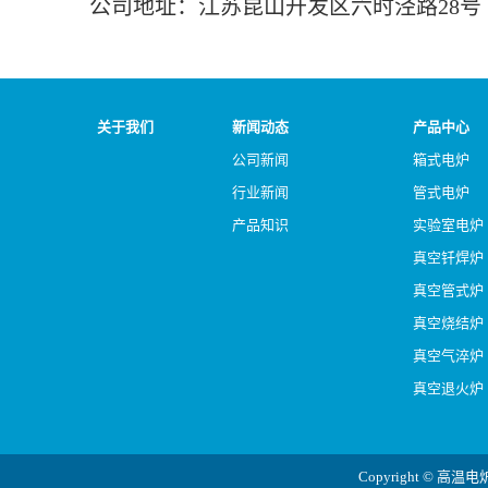
公司地址：江苏昆山开发区六时泾路28号
关于我们
新闻动态
产品中心
公司新闻
箱式电炉
行业新闻
管式电炉
产品知识
实验室电炉
真空钎焊炉
真空管式炉
真空烧结炉
真空气淬炉
真空退火炉
Copyright © 