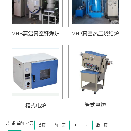
VHB高温真空钎焊炉
VHP真空热压烧结炉
管式电炉
箱式电炉
共9条 当前1/2页
首页
前一页
1
2
后一页