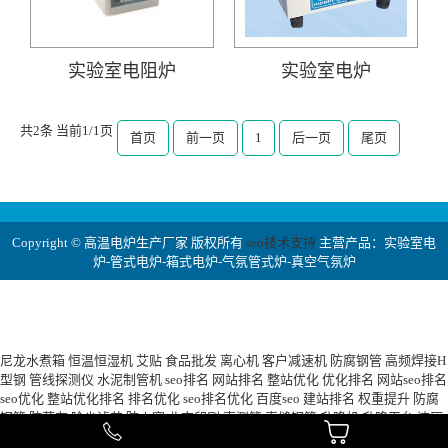
实验室电阻炉
实验室电炉
共2条 当前1/1页
首页
前一页
1
后一页
尾页
Copyright © 高温电炉生产厂家 版权所有
seo技术支持
主营产品：实验室电
炉-管式电炉-箱式电炉-气氛管式炉-真空气氛炉
尼龙水煮箱
恒温恒湿机
艾贴
食品批发
离心机
客户减速机
防腐钢管
高频焊接H
型钢
管线探测仪
水泥制管机
seo排名
网站排名
整站优化
优化排名
网站seo排名
seo优化
整站优化排名
排名优化
seo排名优化
百度seo
建站排名
权重提升
防腐
钢管
防草布
除尘滤芯
防火窗
北京印刷
声测管
直缝钢管
升降机
升降平台
液压
升降机
钢格板
压滤机
玻璃钢化粪池
玻璃钢储罐
格宾笼
土工布
土工膜
桥梁护