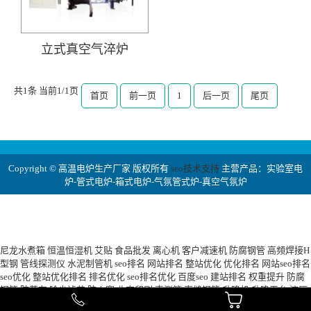
立式真空气淬炉
共1条 当前1/1页
首页
前一页
1
后一页
尾页
Copyright © 高温电炉生产厂家 版权所有
seo技术支持
主营产品：实验室电
炉-管式电炉-箱式电炉-气氛管式炉-真空气氛炉
尼龙水煮箱
恒温恒湿机
艾贴
食品批发
离心机
客户减速机
防腐钢管
高频焊接H
型钢
管线探测仪
水泥制管机
seo排名
网站排名
整站优化
优化排名
网站seo排名
seo优化
整站优化排名
排名优化
seo排名优化
百度seo
建站排名
权重提升
防腐
钢管
防草布
除尘滤芯
防火窗
北京印刷
声测管
直缝钢管
升降机
升降平台
液压
升降机
钢格板
压滤机
玻璃钢化粪池
玻璃钢储罐
格宾笼
土工布
土工膜
桥梁护